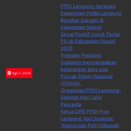
Skip
PPDI Lampung Apresiasi
to
Keseriusan Polda Lampung
content
Bongkar Korupsi di
Kabupaten Mesuji
Sinyal Positif Untuk Partai
PSI di Kabupaten Mesuji
2029
Presiden Prabowo
Subianto menyampaikan
keterangan pers usai
Agu 7, 2026
Puncak Pekan Nasional
(PENAS).
Organisasi PPDI Lampung,
Selamat Hari Lahir
Pancasila
Ketua DPD PPDI Prov
Lampung Apri Susanto:
‘Keputusan Polri Dibawah