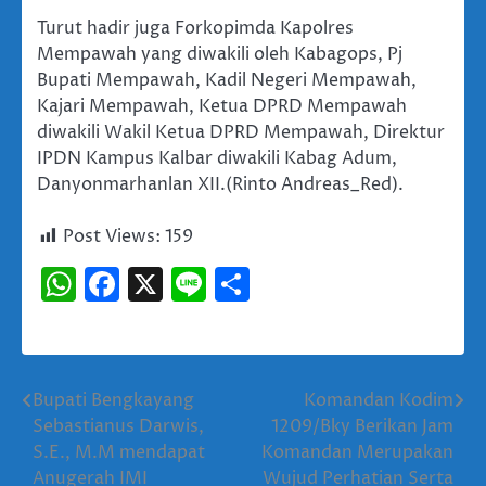
Turut hadir juga Forkopimda Kapolres
Mempawah yang diwakili oleh Kabagops, Pj
Bupati Mempawah, Kadil Negeri Mempawah,
Kajari Mempawah, Ketua DPRD Mempawah
diwakili Wakil Ketua DPRD Mempawah, Direktur
IPDN Kampus Kalbar diwakili Kabag Adum,
Danyonmarhanlan XII.(Rinto Andreas_Red).
Post Views:
159
WhatsApp
Facebook
X
Line
Share
Bupati Bengkayang
Komandan Kodim
Navigasi
Sebastianus Darwis,
1209/Bky Berikan Jam
pos
S.E., M.M mendapat
Komandan Merupakan
Anugerah IMI
Wujud Perhatian Serta