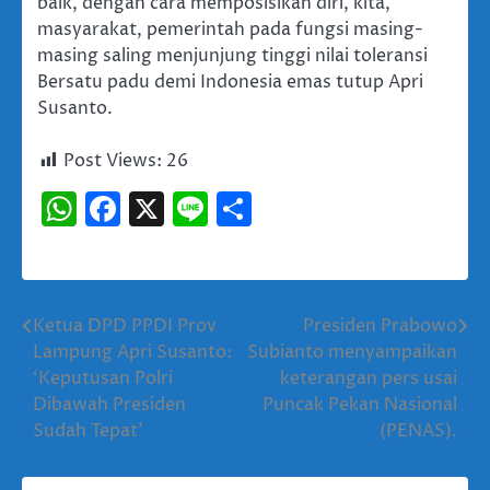
baik, dengan cara memposisikan diri, kita,
masyarakat, pemerintah pada fungsi masing-
masing saling menjunjung tinggi nilai toleransi
Bersatu padu demi Indonesia emas tutup Apri
Susanto.
Post Views:
26
WhatsApp
Facebook
X
Line
Share
Ketua DPD PPDI Prov
Presiden Prabowo
Navigasi
Lampung Apri Susanto:
Subianto menyampaikan
pos
‘Keputusan Polri
keterangan pers usai
Dibawah Presiden
Puncak Pekan Nasional
Sudah Tepat’
(PENAS).