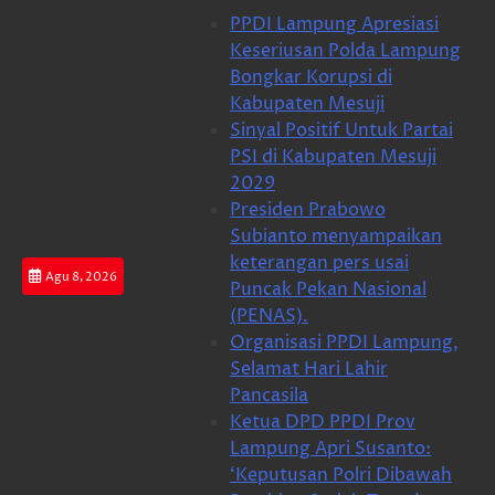
Skip
PPDI Lampung Apresiasi
to
Keseriusan Polda Lampung
content
Bongkar Korupsi di
Kabupaten Mesuji
Sinyal Positif Untuk Partai
PSI di Kabupaten Mesuji
2029
Presiden Prabowo
Subianto menyampaikan
keterangan pers usai
Agu 8, 2026
Puncak Pekan Nasional
(PENAS).
Organisasi PPDI Lampung,
Selamat Hari Lahir
Pancasila
Ketua DPD PPDI Prov
Lampung Apri Susanto:
‘Keputusan Polri Dibawah