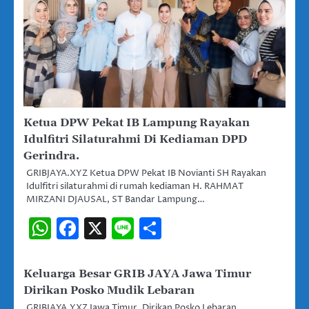
Ketua DPW Pekat IB Lampung Rayakan
Idulfitri Silaturahmi Di Kediaman DPD
Gerindra.
GRIBJAYA.XYZ Ketua DPW Pekat IB Novianti SH Rayakan
Idulfitri silaturahmi di rumah kediaman H. RAHMAT
MIRZANI DJAUSAL, ST Bandar Lampung…
WhatsApp
Facebook
X
Line
Share
Keluarga Besar GRIB JAYA Jawa Timur
Dirikan Posko Mudik Lebaran
GRIBJAYA.YXZ Jawa Timur, Dirikan Posko Lebaran,