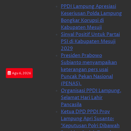
Skip
PPDI Lampung Apresiasi
to
Keseriusan Polda Lampung
content
Bongkar Korupsi di
Kabupaten Mesuji
Sinyal Positif Untuk Partai
PSI di Kabupaten Mesuji
2029
Presiden Prabowo
Subianto menyampaikan
keterangan pers usai
Agu 6, 2026
Puncak Pekan Nasional
(PENAS).
Organisasi PPDI Lampung,
Selamat Hari Lahir
Pancasila
Ketua DPD PPDI Prov
Lampung Apri Susanto:
‘Keputusan Polri Dibawah