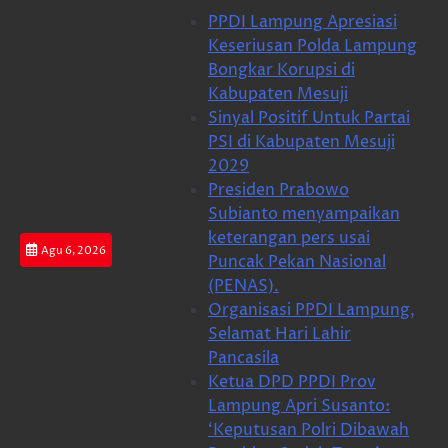
Skip
PPDI Lampung Apresiasi
to
Keseriusan Polda Lampung
content
Bongkar Korupsi di
Kabupaten Mesuji
Sinyal Positif Untuk Partai
PSI di Kabupaten Mesuji
2029
Presiden Prabowo
Subianto menyampaikan
keterangan pers usai
Agu 6, 2026
Puncak Pekan Nasional
(PENAS).
Organisasi PPDI Lampung,
Selamat Hari Lahir
Pancasila
Ketua DPD PPDI Prov
Lampung Apri Susanto:
‘Keputusan Polri Dibawah