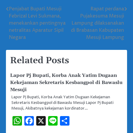
Penjabat Bupati Mesuji
Rapat perdana
Navigasi
Febrizal Levi Sukmana,
Pujakesuma Mesuji
pos
menekankan pentingnya
Lampung dilaksanakan
netralitas Aparatur Sipil
di Brabasan Kabupaten
Negara
Mesuji Lampung
Related Posts
Lapor Pj Bupati, Korba Anak Yatim Dugaan
Kekejaman Sekretaris Kesbangpol di Bawaslu
Mesuji
Lapor Pj Bupati, Korba Anak Yatim Dugaan Kekejaman
Sekretaris Kesbangpol di Bawaslu Mesuji Lapor Pj Bupati
Mesuji, Akibatnya kekejaman kordinator…
WhatsApp
Facebook
X
Line
Share