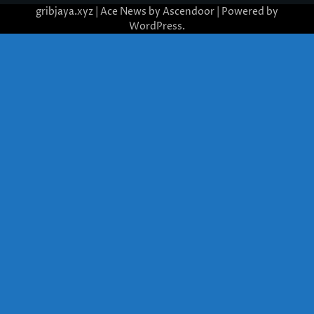
gribjaya.xyz | Ace News by
Ascendoor
| Powered by
WordPress
.