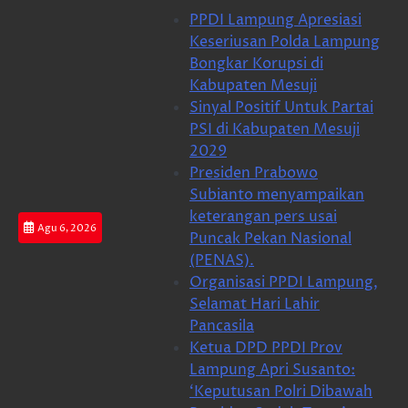
Skip
PPDI Lampung Apresiasi
to
Keseriusan Polda Lampung
content
Bongkar Korupsi di
Kabupaten Mesuji
Sinyal Positif Untuk Partai
PSI di Kabupaten Mesuji
2029
Presiden Prabowo
Subianto menyampaikan
keterangan pers usai
Agu 6, 2026
Puncak Pekan Nasional
(PENAS).
Organisasi PPDI Lampung,
Selamat Hari Lahir
Pancasila
Ketua DPD PPDI Prov
Lampung Apri Susanto:
‘Keputusan Polri Dibawah