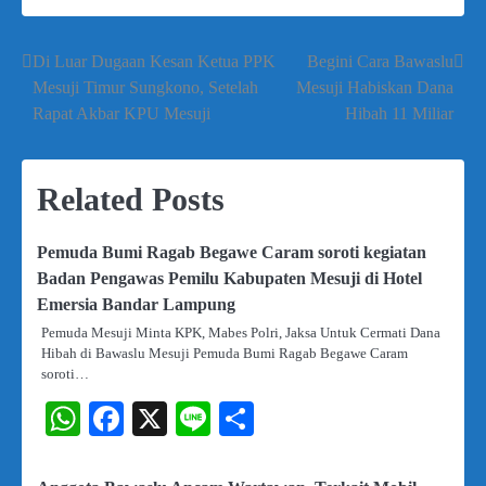
Di Luar Dugaan Kesan Ketua PPK
Begini Cara Bawaslu
Navigasi
Mesuji Timur Sungkono, Setelah
Mesuji Habiskan Dana
pos
Rapat Akbar KPU Mesuji
Hibah 11 Miliar
Related Posts
Pemuda Bumi Ragab Begawe Caram soroti kegiatan
Badan Pengawas Pemilu Kabupaten Mesuji di Hotel
Emersia Bandar Lampung
Pemuda Mesuji Minta KPK, Mabes Polri, Jaksa Untuk Cermati Dana
Hibah di Bawaslu Mesuji Pemuda Bumi Ragab Begawe Caram
soroti…
WhatsApp
Facebook
X
Line
Share