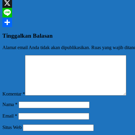
Facebook
X
Line
Share
Tinggalkan Balasan
Alamat email Anda tidak akan dipublikasikan.
Ruas yang wajib ditan
Komentar
*
Nama
*
Email
*
Situs Web