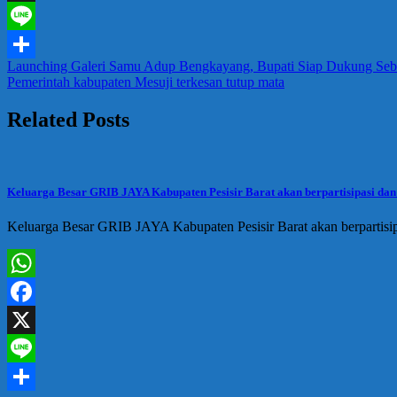
X
Line
Navigasi
Launching Galeri Samu Adup Bengkayang, Bupati Siap Dukung Se
Share
Pemerintah kabupaten Mesuji terkesan tutup mata
pos
Related Posts
Keluarga Besar GRIB JAYA Kabupaten Pesisir Barat akan berpartisipasi dan 
Keluarga Besar GRIB JAYA Kabupaten Pesisir Barat akan berpartisip
WhatsApp
Facebook
X
Line