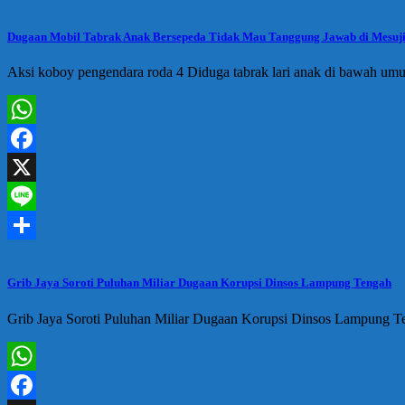
Share
Dugaan Mobil Tabrak Anak Bersepeda Tidak Mau Tanggung Jawab di Mesuj
Aksi koboy pengendara roda 4 Diduga tabrak lari anak di bawah umur
WhatsApp
Facebook
X
Line
Share
Grib Jaya Soroti Puluhan Miliar Dugaan Korupsi Dinsos Lampung Tengah
Grib Jaya Soroti Puluhan Miliar Dugaan Korupsi Dinsos Lampung Te
WhatsApp