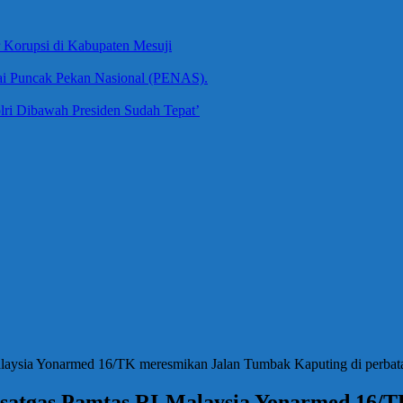
Korupsi di Kabupaten Mesuji
ai Puncak Pekan Nasional (PENAS).
ri Dibawah Presiden Sudah Tepat’
laysia Yonarmed 16/TK meresmikan Jalan Tumbak Kaputing di perbat
satgas Pamtas RI-Malaysia Yonarmed 16/T