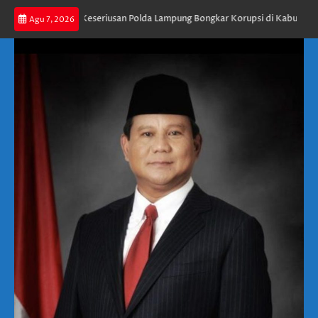
Skip
ng Apresiasi Keseriusan Polda Lampung Bongkar Korupsi di Kabupaten Mesu
Agu 7, 2026
to
content