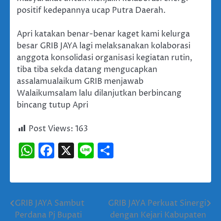
positif kedepannya ucap Putra Daerah.
Apri katakan benar-benar kaget kami kelurga
besar GRIB JAYA lagi melaksanakan kolaborasi
anggota konsolidasi organisasi kegiatan rutin,
tiba tiba sekda datang mengucapkan
assalamualaikum GRIB menjawab
Walaikumsalam lalu dilanjutkan berbincang
bincang tutup Apri
Post Views:
163
WhatsApp
Facebook
X
Line
Share
GRIB JAYA Sambut
GRIB JAYA Perkuat Sinergi
Navigasi
Perdana Pj Bupati
dengan Kejari Kabupaten