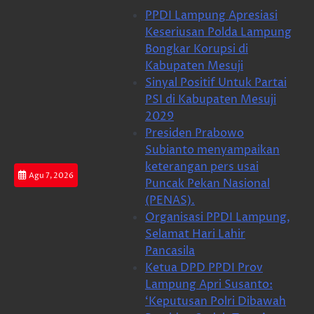
Skip
PPDI Lampung Apresiasi
to
Keseriusan Polda Lampung
content
Bongkar Korupsi di
Kabupaten Mesuji
Sinyal Positif Untuk Partai
PSI di Kabupaten Mesuji
2029
Presiden Prabowo
Subianto menyampaikan
keterangan pers usai
Agu 7, 2026
Puncak Pekan Nasional
(PENAS).
Organisasi PPDI Lampung,
Selamat Hari Lahir
Pancasila
Ketua DPD PPDI Prov
Lampung Apri Susanto:
‘Keputusan Polri Dibawah