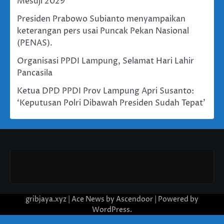
Mesuji 2029
Presiden Prabowo Subianto menyampaikan
keterangan pers usai Puncak Pekan Nasional
(PENAS).
Organisasi PPDI Lampung, Selamat Hari Lahir
Pancasila
Ketua DPD PPDI Prov Lampung Apri Susanto:
‘Keputusan Polri Dibawah Presiden Sudah Tepat’
gribjaya.xyz | Ace News by
Ascendoor
| Powered by
WordPress
.